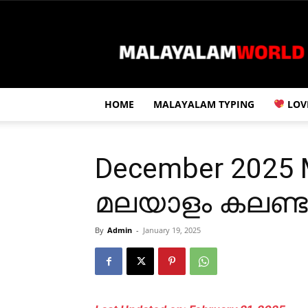
Malayalam
World
HOME
MALAYALAM TYPING
LOV
December 2025 M
മലയാളം കലണ്ടർ
By
Admin
-
January 19, 2025