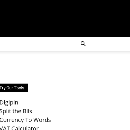
Try Our Tools
Digipin
Split the Blls
Currency To Words
VAT Calculator