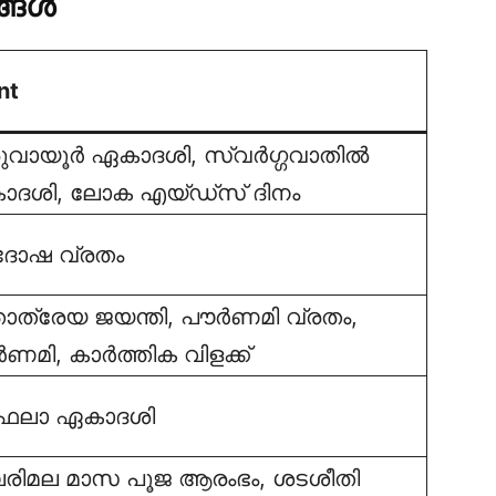
ങ്ങൾ
nt
ുവായൂർ ഏകാദശി, സ്വർഗ്ഗവാതിൽ
ദശി, ലോക എയ്ഡ്സ് ദിനം
ദോഷ വ്രതം
താത്രേയ ജയന്തി, പൗർണമി വ്രതം,
ണമി, കാർത്തിക വിളക്ക്
ഫലാ ഏകാദശി
ിമല മാസ പൂജ ആരംഭം, ശടശീതി