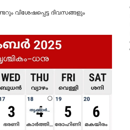
ും വിശേഷപ്പെട്ട ദിവസങ്ങളും