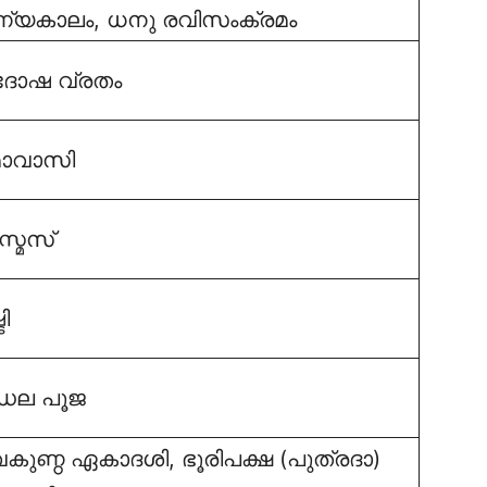
്യകാലം, ധനു രവിസംക്രമം
ദോഷ വ്രതം
ാവാസി
ിസ്മസ്
ി
്ഡല പൂജ
ുണ്ഠ ഏകാദശി, ഭൂരിപക്ഷ (പുത്രദാ)