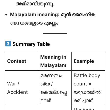
അഭിമാനിക്കുന്നു.
Malayalam meaning:
മുൻ ലൈംഗിക
ബന്ധങ്ങളുടെ എണ്ണം
Summary Table
Meaning in
Context
Example
Malayalam
മരണസം
Battle body
War /
ഖ്യ /
count =
Accident
കൊല്ലപ്പെ
യുദ്ധത്തിൽ
ട്ടവർ
മരിച്ചവർ