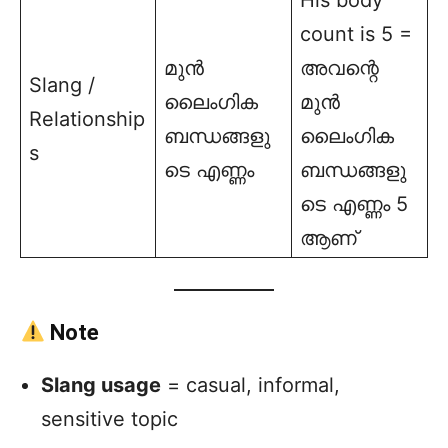
His body
count is 5 =
മുൻ
അവന്റെ
Slang /
ലൈംഗിക
മുൻ
Relationship
ബന്ധങ്ങളു
ലൈംഗിക
s
ടെ എണ്ണം
ബന്ധങ്ങളു
ടെ എണ്ണം 5
ആണ്
Note
Slang usage
= casual, informal,
sensitive topic